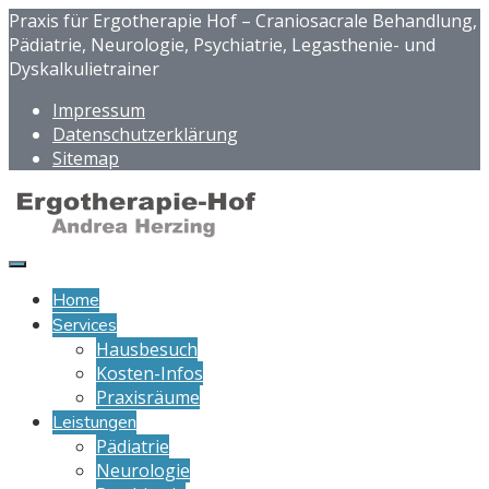
Praxis für Ergotherapie Hof – Craniosacrale Behandlung,
Pädiatrie, Neurologie, Psychiatrie, Legasthenie- und
Dyskalkulietrainer
Impressum
Datenschutzerklärung
Sitemap
Home
Services
Hausbesuch
Kosten-Infos
Praxisräume
Leistungen
Pädiatrie
Neurologie