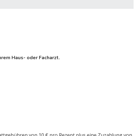
ihrem Haus- oder Facharzt.
ttgebühren von 10 € pro Rezept plus eine Zuzahlung von