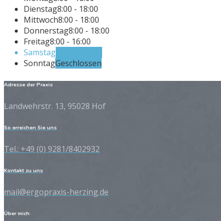
Dienstag
8:00 - 18:00
Mittwoch
8:00 - 18:00
Donnerstag
8:00 - 18:00
Freitag
8:00 - 16:00
Samstag
Geschlossen
Sonntag
Geschlossen
Adresse der Praxis
Landwehrstr. 13, 95028 Hof
So erreichen Sie uns
Tel.: +49 (0) 9281/8402932
Kontakt zu uns
mail@ergopraxis-herzing.de
Über mich