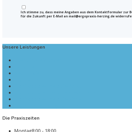
Ich stimme zu, dass meine Angaben aus dem Kontaktformular zur Be
für die Zukunft per E-Mail an mail@ergopraxis-herzing.de widerruf
Unsere Leistungen
Überblick-Leistungen
Pädiatrie
Neurologie
Psychiatrie
Craniosacrale-Therapie-Babys
Craniosacrale-Therapie-Erwachsene
Craniosacrale-Therapie-Kinder
Legasthenie und Dyskalkulie
Die Praxiszeiten
Montag
8:00 - 18:00