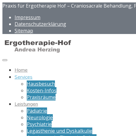
Praxis für Ergotherapie Hof – Craniosacrale Behandlung, P
Impressum
Datenschutzerklärung
Sitemap
Home
Services
Hausbesuch
Kosten-Infos
Praxisräume
Leistungen
Pädiatrie
Neurologie
Psychiatrie
Legasthenie und Dyskalkulie