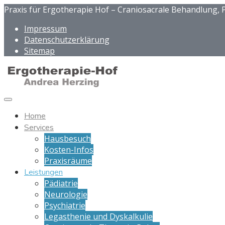
Praxis für Ergotherapie Hof – Craniosacrale Behandlung, P
Impressum
Datenschutzerklärung
Sitemap
Home
Services
Hausbesuch
Kosten-Infos
Praxisräume
Leistungen
Pädiatrie
Neurologie
Psychiatrie
Legasthenie und Dyskalkulie