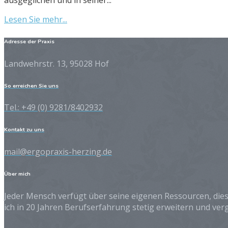
Lesen Sie mehr...
Adresse der Praxis
Landwehrstr. 13, 95028 Hof
So erreichen Sie uns
Tel.: +49 (0) 9281/8402932
Kontakt zu uns
mail@ergopraxis-herzing.de
Über mich
Jeder Mensch verfügt über seine eigenen Ressourcen, dies
ich in 20 Jahren Berufserfahrung stetig erweitern und ver