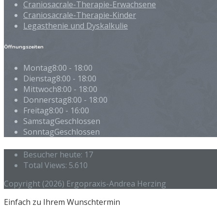
Craniosacrale-Therapie-Erwachsene
Craniosacrale-Therapie-Kinder
Legasthenie und Dyskalkulie
Öffnungszeiten
Montag
8:00 - 18:00
Dienstag
8:00 - 18:00
Mittwoch
8:00 - 18:00
Donnerstag
8:00 - 18:00
Freitag
8:00 - 16:00
Samstag
Geschlossen
Sonntag
Geschlossen
Besucher heute:
17
Total Views:
5.610
Copyright (2026) Ergopraxis-Andrea Herzing
Einfach zu Ihrem Wunschtermin