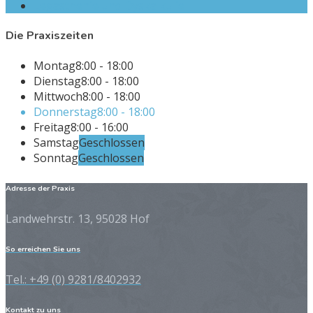
Legasthenie und Dyskalkulie
Die Praxiszeiten
Montag
8:00 - 18:00
Dienstag
8:00 - 18:00
Mittwoch
8:00 - 18:00
Donnerstag
8:00 - 18:00
Freitag
8:00 - 16:00
Samstag
Geschlossen
Sonntag
Geschlossen
Adresse der Praxis
Landwehrstr. 13, 95028 Hof
So erreichen Sie uns
Tel.: +49 (0) 9281/8402932
Kontakt zu uns