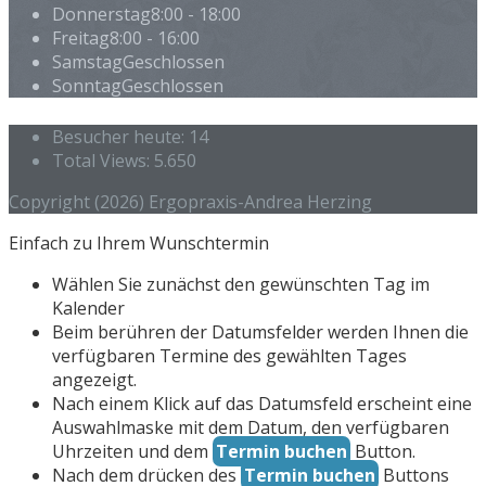
Donnerstag
8:00 - 18:00
Freitag
8:00 - 16:00
Samstag
Geschlossen
Sonntag
Geschlossen
Besucher heute:
14
Total Views:
5.650
Copyright (2026) Ergopraxis-Andrea Herzing
Einfach zu Ihrem Wunschtermin
Wählen Sie zunächst den gewünschten Tag im
Kalender
Beim berühren der Datumsfelder werden Ihnen die
verfügbaren Termine des gewählten Tages
angezeigt.
Nach einem Klick auf das Datumsfeld erscheint eine
Auswahlmaske mit dem Datum, den verfügbaren
Uhrzeiten und dem
Termin buchen
Button.
Nach dem drücken des
Termin buchen
Buttons