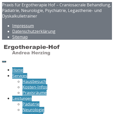
Praxis für Ergotherapie Hof – Craniosacrale Behandlung,
Pädiatrie, Neurologie, Psychiatrie, Legasthenie- und
Dyskalkulietrainer
Impressum
Datenschutzerklärung
Sitemap
Home
Services
Hausbesuch
Kosten-Infos
Praxisräume
Leistungen
Pädiatrie
Neurologie