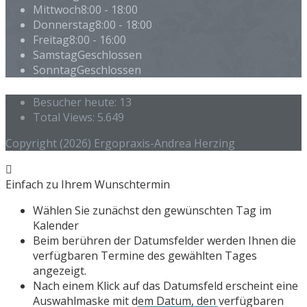
Mittwoch
8:00 - 18:00
Donnerstag
8:00 - 18:00
Freitag
8:00 - 16:00
Samstag
Geschlossen
Sonntag
Geschlossen
Besucher heute:
13
Total Views:
5.649
Copyright (2026) Ergopraxis-Andrea Herzing
Einfach zu Ihrem Wunschtermin
Wählen Sie zunächst den gewünschten Tag im
Kalender
Beim berühren der Datumsfelder werden Ihnen die
verfügbaren Termine des gewählten Tages
angezeigt.
Nach einem Klick auf das Datumsfeld erscheint eine
Auswahlmaske mit dem Datum, den verfügbaren