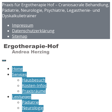
Praxis für Ergotherapie Hof – Craniosacrale Behandlung,
Pädiatrie, Neurologie, Psychiatrie, Legasthenie- und
Dyskalkulietrainer
Impressum
Datenschutzerklärung
Sitemap
Home
Services
Hausbesuch
Kosten-Infos
Praxisräume
Leistungen
Pädiatrie
Neurologie