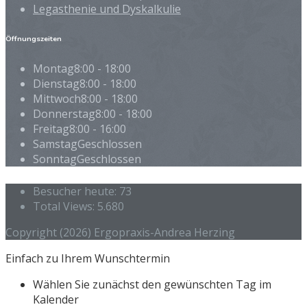
Legasthenie und Dyskalkulie
Öffnungszeiten
Montag
8:00 - 18:00
Dienstag
8:00 - 18:00
Mittwoch
8:00 - 18:00
Donnerstag
8:00 - 18:00
Freitag
8:00 - 16:00
Samstag
Geschlossen
Sonntag
Geschlossen
Besucher heute:
73
Total Views:
5.680
Copyright (2026) Ergopraxis-Andrea Herzing
Einfach zu Ihrem Wunschtermin
Wählen Sie zunächst den gewünschten Tag im
Kalender