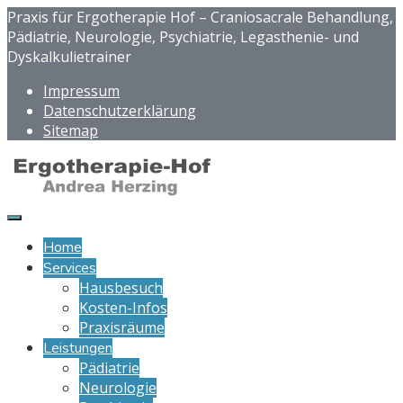
Praxis für Ergotherapie Hof – Craniosacrale Behandlung,
Pädiatrie, Neurologie, Psychiatrie, Legasthenie- und
Dyskalkulietrainer
Impressum
Datenschutzerklärung
Sitemap
Home
Services
Hausbesuch
Kosten-Infos
Praxisräume
Leistungen
Pädiatrie
Neurologie